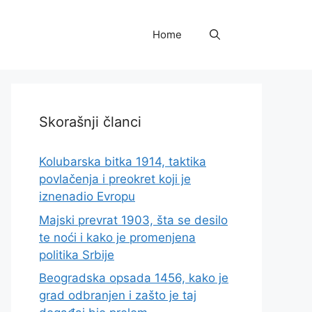
Home
Skorašnji članci
Kolubarska bitka 1914, taktika
povlačenja i preokret koji je
iznenadio Evropu
Majski prevrat 1903, šta se desilo
te noći i kako je promenjena
politika Srbije
Beogradska opsada 1456, kako je
grad odbranjen i zašto je taj