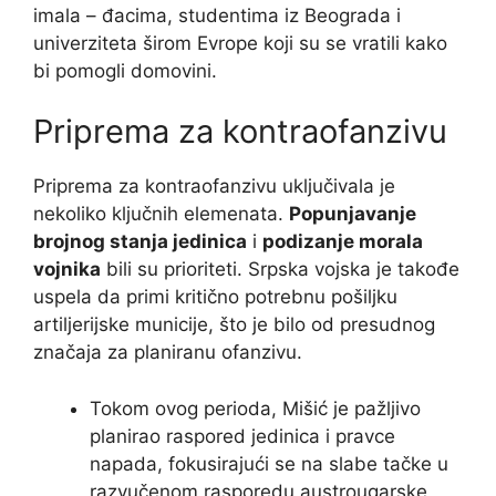
imala – đacima, studentima iz Beograda i
univerziteta širom Evrope koji su se vratili kako
bi pomogli domovini.
Priprema za kontraofanzivu
Priprema za kontraofanzivu uključivala je
nekoliko ključnih elemenata.
Popunjavanje
brojnog stanja jedinica
i
podizanje morala
vojnika
bili su prioriteti. Srpska vojska je takođe
uspela da primi kritično potrebnu pošiljku
artiljerijske municije, što je bilo od presudnog
značaja za planiranu ofanzivu.
Tokom ovog perioda, Mišić je pažljivo
planirao raspored jedinica i pravce
napada, fokusirajući se na slabe tačke u
razvučenom rasporedu austrougarske