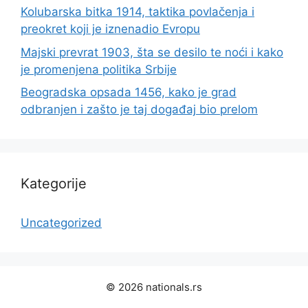
Kolubarska bitka 1914, taktika povlačenja i
preokret koji je iznenadio Evropu
Majski prevrat 1903, šta se desilo te noći i kako
je promenjena politika Srbije
Beogradska opsada 1456, kako je grad
odbranjen i zašto je taj događaj bio prelom
Kategorije
Uncategorized
© 2026 nationals.rs